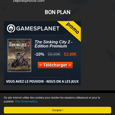
Depositphotos.com
BON PLAN
© 2011-2025 - Association Clamidra -
Wordpress
Ce site internet utilise des cookies pour stocker les sessions utilisateurs et pour la
publicité.
Plus d'informations
Équipe & Contacts
-
Recrutement
-
Publicité & Partenaires
-
CGU
-
Compris !
Accès admin