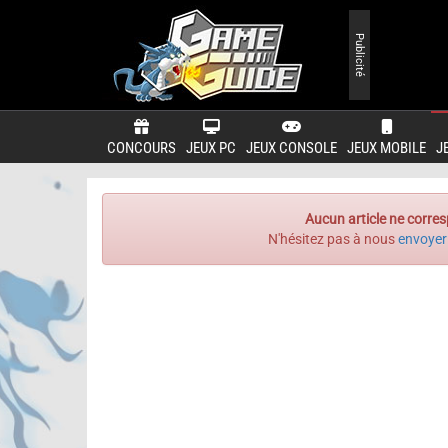
Publicité
CONCOURS
JEUX PC
JEUX CONSOLE
JEUX MOBILE
J
Aucun article ne corres
N'hésitez pas à nous
envoyer