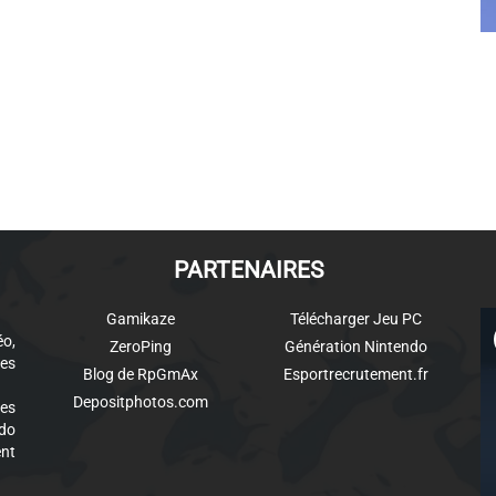
PARTENAIRES
Gamikaze
Télécharger Jeu PC
éo,
ZeroPing
Génération Nintendo
es
Blog de RpGmAx
Esportrecrutement.fr
Depositphotos.com
des
ndo
ent