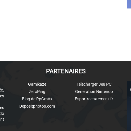
PARTENAIRES
Gamikaze
Télécharger Jeu PC
éo,
ZeroPing
Génération Nintendo
es
Blog de RpGmAx
Esportrecrutement.fr
Depositphotos.com
des
ndo
ent