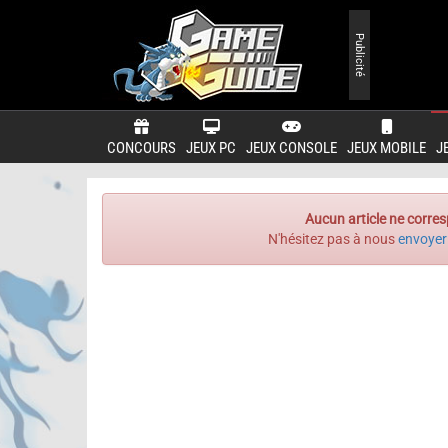
Publicité
CONCOURS
JEUX PC
JEUX CONSOLE
JEUX MOBILE
J
Aucun article ne corres
N'hésitez pas à nous
envoyer