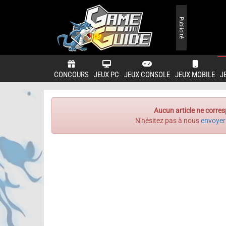
Publicité
CONCOURS
JEUX PC
JEUX CONSOLE
JEUX MOBILE
J
Aucun article ne corres
N'hésitez pas à nous
envoyer