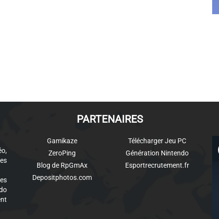
PARTENAIRES
Gamikaze
Télécharger Jeu PC
éo,
ZeroPing
Génération Nintendo
es
Blog de RpGmAx
Esportrecrutement.fr
Depositphotos.com
des
ndo
ent