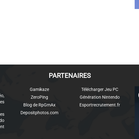
PARTENAIRES
Gamikaze
Télécharger Jeu PC
éo,
ZeroPing
Génération Nintendo
es
Blog de RpGmAx
Esportrecrutement.fr
Depositphotos.com
des
ndo
ent