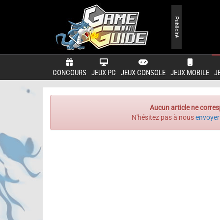
Publicité
CONCOURS
JEUX PC
JEUX CONSOLE
JEUX MOBILE
J
Aucun article ne corres
N'hésitez pas à nous
envoyer