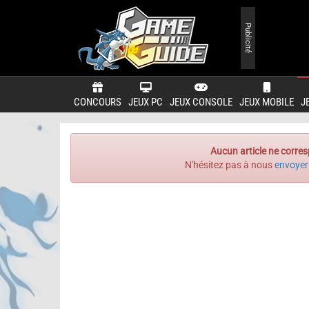
Publicité
CONCOURS
JEUX PC
JEUX CONSOLE
JEUX MOBILE
J
Aucun article ne corres
N'hésitez pas à nous
envoyer