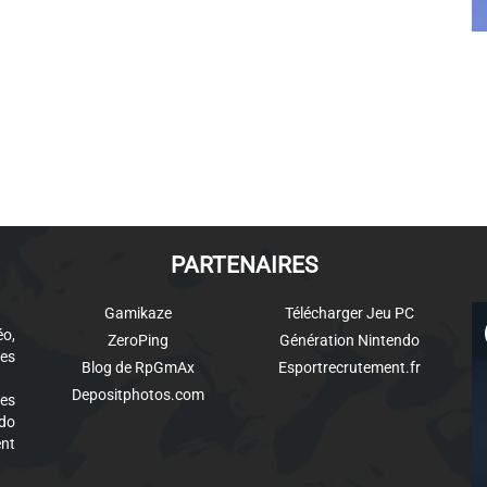
PARTENAIRES
Gamikaze
Télécharger Jeu PC
éo,
ZeroPing
Génération Nintendo
es
Blog de RpGmAx
Esportrecrutement.fr
Depositphotos.com
des
ndo
ent