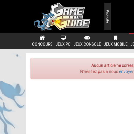
Publicité
CONCOURS
JEUX PC
JEUX CONSOLE
JEUX MOBILE
J
Aucun article ne corres
N'hésitez pas à nous
envoyer