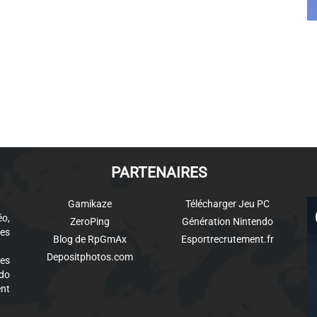
PARTENAIRES
Gamikaze
Télécharger Jeu PC
éo,
ZeroPing
Génération Nintendo
es
Blog de RpGmAx
Esportrecrutement.fr
Depositphotos.com
des
ndo
ent