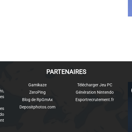
PARTENAIRES
Gamikaze
Télécharger Jeu PC
éo,
ZeroPing
Génération Nintendo
es
Blog de RpGmAx
Esportrecrutement.fr
Depositphotos.com
des
ndo
ent