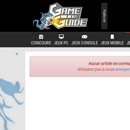
Publicité
CONCOURS
JEUX PC
JEUX CONSOLE
JEUX MOBILE
J
Aucun article ne corres
N'hésitez pas à nous
envoyer