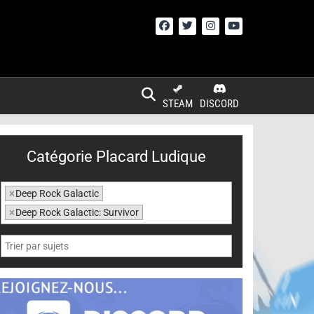
STEAM
DISCORD
Catégorie Placard Ludique
×
Deep Rock Galactic
×
Deep Rock Galactic: Survivor