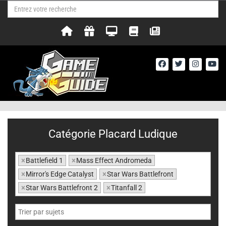
Catégorie Placard Ludique
×
Battlefield 1
×
Mass Effect Andromeda
×
Mirror's Edge Catalyst
×
Star Wars Battlefront
×
Star Wars Battlefront 2
×
Titanfall 2