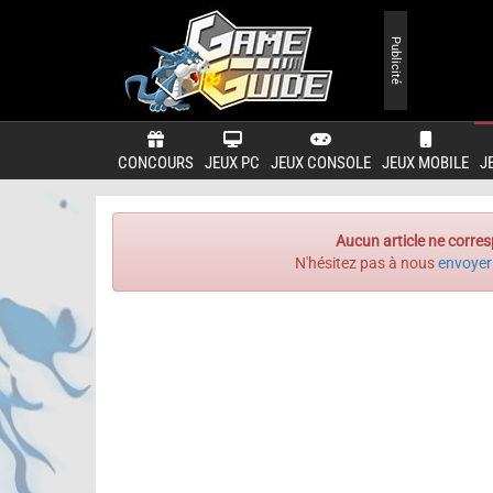
Publicité
CONCOURS
JEUX PC
JEUX CONSOLE
JEUX MOBILE
J
Aucun article ne corres
N'hésitez pas à nous
envoyer