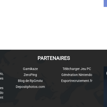
PARTENAIRES
Gamikaze
Télécharger Jeu PC
éo,
ZeroPing
Génération Nintendo
es
Blog de RpGmAx
Esportrecrutement.fr
Depositphotos.com
des
ndo
ent