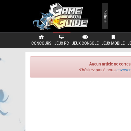
Publicité
CONCOURS
JEUX PC
JEUX CONSOLE
JEUX MOBILE
J
Aucun article ne corres
N'hésitez pas à nous
envoyer