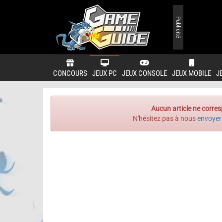
Publicité
CONCOURS
JEUX PC
JEUX CONSOLE
JEUX MOBILE
J
Aucun article ne corres
N'hésitez pas à nous
envoyer