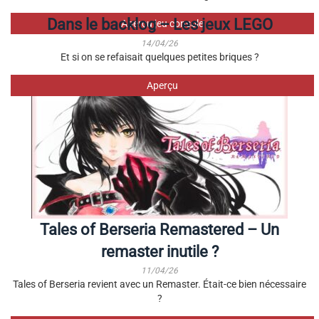
Dans le backlog – Les jeux LEGO
Aperçu jeu console
14/04/26
Et si on se refaisait quelques petites briques ?
Aperçu
Tales of Berseria Remastered – Un
remaster inutile ?
11/04/26
Tales of Berseria revient avec un Remaster. Était-ce bien nécessaire
?