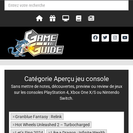
Catégorie Aperçu jeu console
Sans mettre de notes, découvertes, preview ou review de jeux
sur les consoles PlayStation 4, Xbox One X/S ou Nintendo
Switch.
×
Granblue Fantasy : Relink
×
Hot Wheels Unleashed 2 – Turbocharged
×
Let’s Sing 2024
×
Like a Dragon : Infinite Wealth