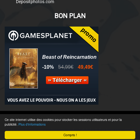
Depositphotos.com
BON PLAN
© 2011-2025 - Association Clamidra -
Wordpress
Ce site internet utilise des cookies pour stocker les sessions utilisateurs et pour la
publicité.
Plus d'informations
Équipe & Contacts
-
Recrutement
-
Publicité & Partenaires
-
CGU
-
Compris !
Accès admin