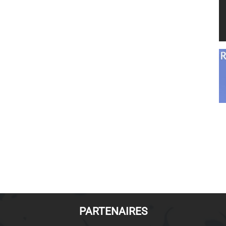
PARTENAIRES