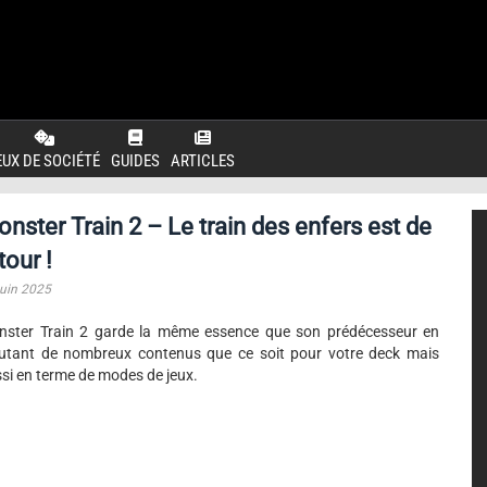
EUX DE SOCIÉTÉ
GUIDES
ARTICLES
nster Train 2 – Le train des enfers est de
tour !
juin 2025
ster Train 2 garde la même essence que son prédécesseur en
utant de nombreux contenus que ce soit pour votre deck mais
si en terme de modes de jeux.