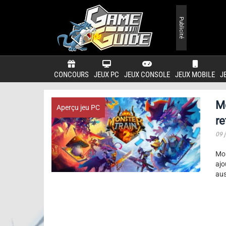
Publicité
CONCOURS
JEUX PC
JEUX CONSOLE
JEUX MOBILE
J
Mo
Aperçu jeu PC
re
09 
Mon
ajo
aus