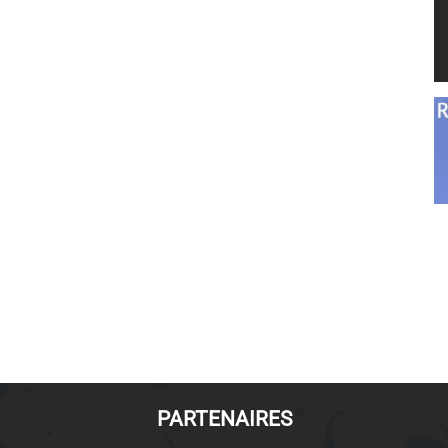
PARTENAIRES