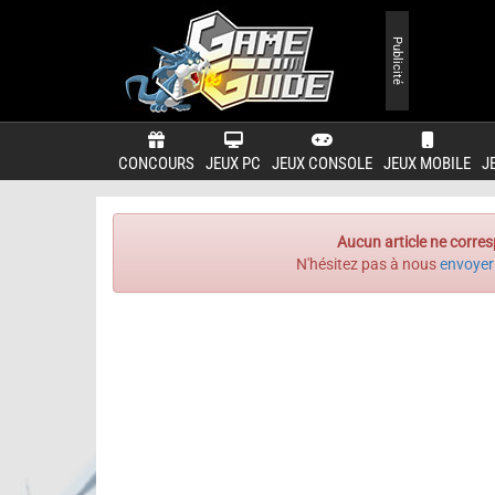
Publicité
CONCOURS
JEUX PC
JEUX CONSOLE
JEUX MOBILE
J
Aucun article ne corres
N'hésitez pas à nous
envoyer