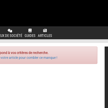
EUX DE SOCIÉTÉ
GUIDES
ARTICLES
pond à vos critères de recherche.
 votre article pour combler ce manque !