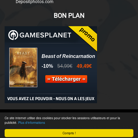
Depositphotos.com
BON PLAN
© 2011-2025 - Association Clamidra -
Wordpress
Ce site internet utilise des cookies pour stocker les sessions utilisateurs et pour la
publicité.
Plus d'informations
Équipe & Contacts
-
Recrutement
-
Publicité & Partenaires
-
CGU
-
Compris !
Accès admin