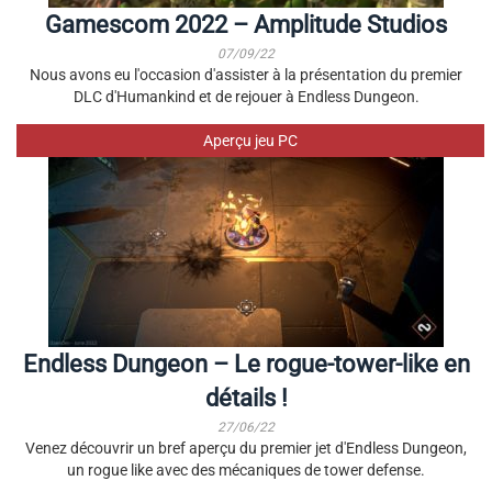
Gamescom 2022 – Amplitude Studios
07/09/22
Nous avons eu l'occasion d'assister à la présentation du premier
DLC d'Humankind et de rejouer à Endless Dungeon.
Aperçu jeu PC
Endless Dungeon – Le rogue-tower-like en
détails !
27/06/22
Venez découvrir un bref aperçu du premier jet d'Endless Dungeon,
un rogue like avec des mécaniques de tower defense.