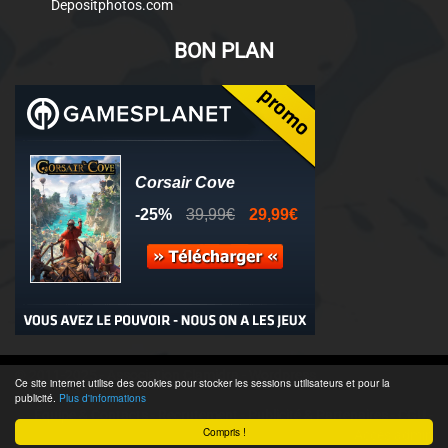
Depositphotos.com
BON PLAN
© 2011-2025 - Association Clamidra -
Wordpress
Ce site internet utilise des cookies pour stocker les sessions utilisateurs et pour la
publicité.
Plus d'informations
Équipe & Contacts
-
Recrutement
-
Publicité & Partenaires
-
CGU
-
Compris !
Accès admin