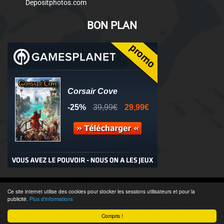
Depositphotos.com
BON PLAN
© 2011-2025 - Association Clamidra -
Wordpress
Ce site internet utilise des cookies pour stocker les sessions utilisateurs et pour la
publicité.
Plus d'informations
Équipe & Contacts
-
Recrutement
-
Publicité & Partenaires
-
CGU
-
Compris !
Accès admin