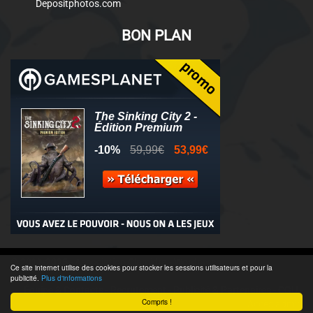
Depositphotos.com
BON PLAN
© 2011-2025 - Association Clamidra -
Wordpress
Ce site internet utilise des cookies pour stocker les sessions utilisateurs et pour la
publicité.
Plus d'informations
Équipe & Contacts
-
Recrutement
-
Publicité & Partenaires
-
CGU
-
Compris !
Accès admin