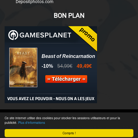
Depositphotos.com
BON PLAN
© 2011-2025 - Association Clamidra -
Wordpress
Ce site internet utilise des cookies pour stocker les sessions utilisateurs et pour la
publicité.
Plus d'informations
Équipe & Contacts
-
Recrutement
-
Publicité & Partenaires
-
CGU
-
Compris !
Accès admin