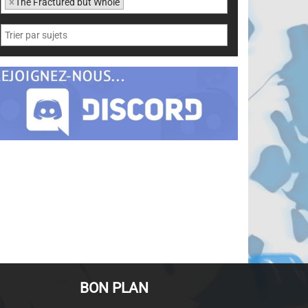
×
The Fractured but Whole
BON PLAN