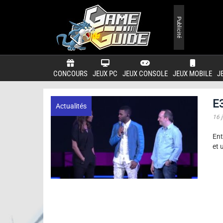
Publicité
CONCOURS
JEUX PC
JEUX CONSOLE
JEUX MOBILE
J
E3
Actualités
16 
Ent
et 