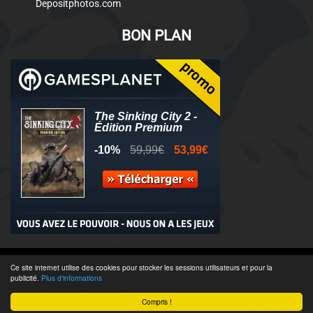
Depositphotos.com
BON PLAN
© 2011-2025 - Association Clamidra -
Wordpress
Ce site internet utilise des cookies pour stocker les sessions utilisateurs et pour la
publicité.
Plus d'informations
Équipe & Contacts
-
Recrutement
-
Publicité & Partenaires
-
CGU
-
Compris !
Accès admin