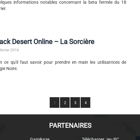
lques informations notables concernant la beta fermée du 18
ier.
ack Desert Online – La Sorcière
février 2016
t ce qu'il faut savoir pour prendre en main les utilisatrices de
ie Noire.
1
2
3
4
PARTENAIRES
Gamikaze
Télécharger Jeu PC