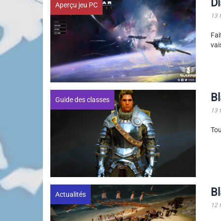
Di
Aperçu jeu PC
13 
Fai
vai
Bl
Guide des classes
13 
Tou
Bl
Actualités
12 