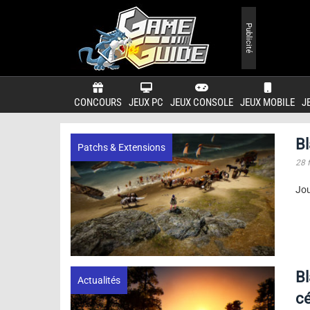
Publicité
CONCOURS
JEUX PC
JEUX CONSOLE
JEUX MOBILE
J
Bl
Patchs & Extensions
28 
Jou
Bl
Actualités
cé