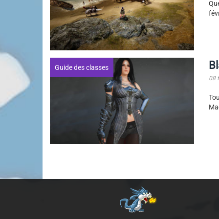
Que
févr
Bl
Guide des classes
08 
Tou
Mag