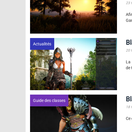
23 
Afi
Gam
Bl
Actualités
20 
La 
de 
Bl
Guide des classes
18 
Ce 