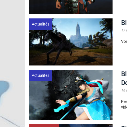
Bl
Actualités
17 
Voi
Bl
Actualités
D
16 
Pea
vid