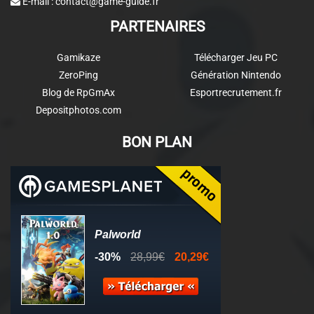
E-mail :
contact@game-guide.fr
PARTENAIRES
Gamikaze
Télécharger Jeu PC
ZeroPing
Génération Nintendo
Blog de RpGmAx
Esportrecrutement.fr
Depositphotos.com
BON PLAN