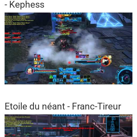
- Kephess
Etoile du néant - Franc-Tireur