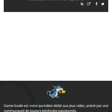
Game-Guide est votre quotidien dédié aux jeux vidéo, animé par une
communauté de joueurs bénévoles passionnés.