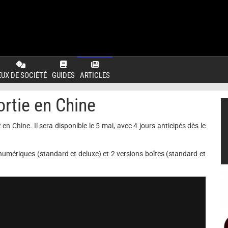
EUX DE SOCIÉTÉ
GUIDES
ARTICLES
rtie en Chine
 Chine. Il sera disponible le 5 mai, avec 4 jours anticipés dès le
 numériques (standard et deluxe) et 2 versions boîtes (standard et