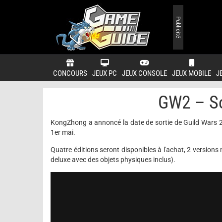
Publicité
CONCOURS
JEUX PC
JEUX CONSOLE
JEUX MOBILE
J
GW2 – So
KongZhong a annoncé la date de sortie de Guild Wars 2 en
1er mai.
Quatre éditions seront disponibles à l'achat, 2 versions
deluxe avec des objets physiques inclus).