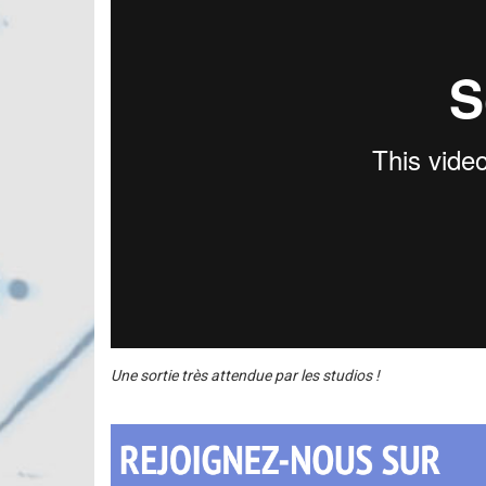
Une sortie très attendue par les studios !