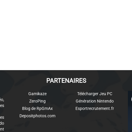
PARTENAIRES
Gamikaze
Télécharger Jeu PC
éo,
ZeroPing
Génération Nintendo
es
Blog de RpGmAx
Esportrecrutement.fr
Depositphotos.com
des
ndo
ent