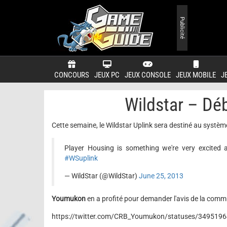
Publicité
CONCOURS
JEUX PC
JEUX CONSOLE
JEUX MOBILE
J
Wildstar – Dé
Cette semaine, le Wildstar Uplink sera destiné au systèm
Player Housing is something we're very excite
#WSuplink
— WildStar (@WildStar)
June 25, 2013
Youmukon
en a profité pour demander l'avis de la com
https://twitter.com/CRB_Youmukon/statuses/34951