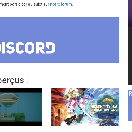
ment participer au sujet sur
notre forum
.
erçus :