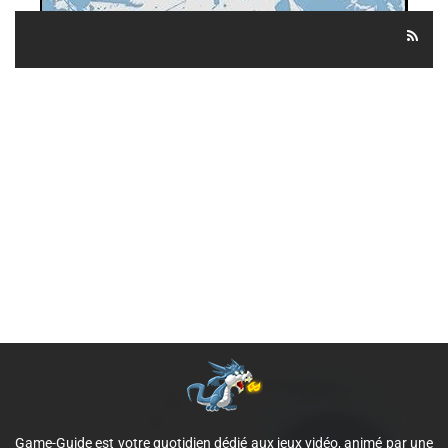
Game-Guide est votre quotidien dédié aux jeux vidéo, animé par une