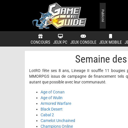
Publicité
CONCOURS
JEUX PC
JEUX CONSOLE
JEUX MOBILE
J
Semaine des 
LotRO fête ses 8 ans, Lineage II souffle 11 bougies p
MMORPGS issus de campagne de financement tels q
autant que possible avec leur communauté.
Age of Conan
Age of Wulin
Armored Warfare
Black Desert
Cabal 2
Camelot Unchained
Champions Online