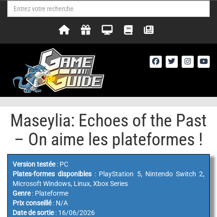
Maseylia: Echoes of the Past
– On aime les plateformes !
Version testée
: PC
Plates-formes disponibles
: PlayStation 5, Nintendo Switch 2,
Microsoft Windows, Linux, Xbox Series
Genre
: Plateforme
Prix conseillé
: N/A
Date de sortie
: 16/06/2026