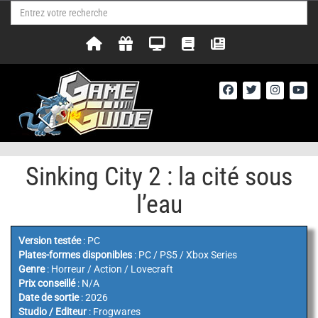
Sinking City 2 : la cité sous
l’eau
Version testée
: PC
Plates-formes disponibles
: PC / PS5 / Xbox Series
Genre
: Horreur / Action / Lovecraft
Prix conseillé
: N/A
Date de sortie
: 2026
Studio / Editeur
: Frogwares