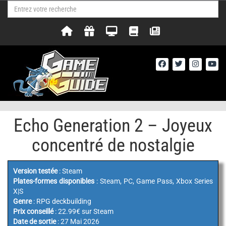
Echo Generation 2 – Joyeux
concentré de nostalgie
Version testée
: Steam
Plates-formes disponibles
: Steam, PC, Game Pass, Xbox Series
X|S
Genre
: RPG deckbuilding
Prix conseillé
: 22.99€ sur Steam
Date de sortie
: 27 Mai 2026