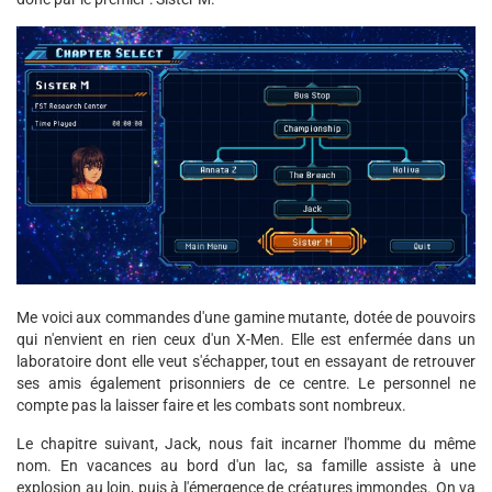
Me voici aux commandes d'une gamine mutante, dotée de pouvoirs
qui n'envient en rien ceux d'un X-Men. Elle est enfermée dans un
laboratoire dont elle veut s'échapper, tout en essayant de retrouver
ses amis également prisonniers de ce centre. Le personnel ne
compte pas la laisser faire et les combats sont nombreux.
Le chapitre suivant, Jack, nous fait incarner l'homme du même
nom. En vacances au bord d'un lac, sa famille assiste à une
explosion au loin, puis à l'émergence de créatures immondes. On va