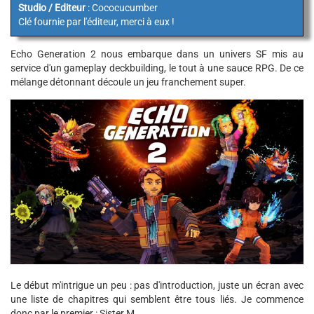
Studio / Editeur
: Cococucumber
Clé fournie par l'éditeur, merci à eux !
Echo Generation 2 nous embarque dans un univers SF mis au
service d'un gameplay deckbuilding, le tout à une sauce RPG. De ce
mélange détonnant découle un jeu franchement super.
Le début m'intrigue un peu : pas d'introduction, juste un écran avec
une liste de chapitres qui semblent être tous liés. Je commence
donc par le premier : Sister M.