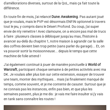
d'améliorations diverses, surtout de la QoL, mais ça fait toute la
différence.
En toute fin de mois, j'ai relancé
Dune: Awakening
. Pas autant joué
que je voulais, mais le PVP est désormais ENFIN optionnel à travers
tout le jeu, y compris dans le Désert Profond. Du coup, j'ai super
envie de m'y remettre ! Avec clamoune, on a encore pas mal de trucs
à faire : plusieurs classes à débloquer jusqu'au max, l'histoire à
avancer au-delà du chapitre 1, notre maison à agrandir car la salle
des coffres devient bien trop petite (sans parler du garage)... Et, on
va pouvoir sortir la moissonneuse... depuis le temps que cette
machine de folie attend !
J'ai également continué à jouer de manière ponctuelle à
World of
Warcraft
, participant chaque semaine à de petites activités avec ma
DK. Je voulais aller plus loin sur cette extension, essayer de trouver
une team, monter des mythiques... mais j'ai finalement manqué de
temps, comme souvent, et je me contente de casuter. Surtout que je
ne connais pas les instances, enfin pas bien, et que plus les
semaines passent, plus je me dis : je vais me faire insulter si j'y vais
en tank sans connaître les routes !