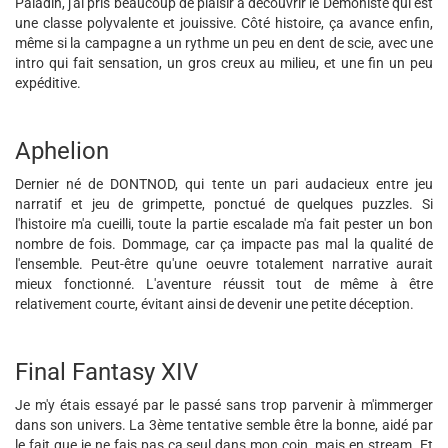
Paladin, j'ai pris beaucoup de plaisir à découvrir le Démoniste qui est
une classe polyvalente et jouissive. Côté histoire, ça avance enfin,
même si la campagne a un rythme un peu en dent de scie, avec une
intro qui fait sensation, un gros creux au milieu, et une fin un peu
expéditive.
Aphelion
Dernier né de DONTNOD, qui tente un pari audacieux entre jeu
narratif et jeu de grimpette, ponctué de quelques puzzles. Si
l'histoire m'a cueilli, toute la partie escalade m'a fait pester un bon
nombre de fois. Dommage, car ça impacte pas mal la qualité de
l'ensemble. Peut-être qu'une oeuvre totalement narrative aurait
mieux fonctionné. L'aventure réussit tout de même à être
relativement courte, évitant ainsi de devenir une petite déception.
Final Fantasy XIV
Je m'y étais essayé par le passé sans trop parvenir à m'immerger
dans son univers. La 3ème tentative semble être la bonne, aidé par
le fait que je ne fais pas ça seul dans mon coin, mais en stream. Et