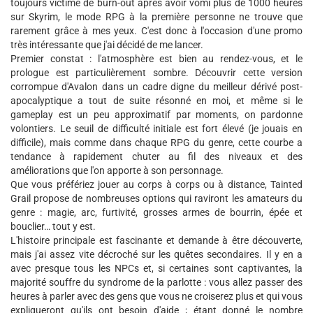
toujours victime de burn-out après avoir vomi plus de 1000 heures
sur Skyrim, le mode RPG à la première personne ne trouve que
rarement grâce à mes yeux. C'est donc à l'occasion d'une promo
très intéressante que j'ai décidé de me lancer.
Premier constat : l'atmosphère est bien au rendez-vous, et le
prologue est particulièrement sombre. Découvrir cette version
corrompue d'Avalon dans un cadre digne du meilleur dérivé post-
apocalyptique a tout de suite résonné en moi, et même si le
gameplay est un peu approximatif par moments, on pardonne
volontiers. Le seuil de difficulté initiale est fort élevé (je jouais en
difficile), mais comme dans chaque RPG du genre, cette courbe a
tendance à rapidement chuter au fil des niveaux et des
améliorations que l'on apporte à son personnage.
Que vous préfériez jouer au corps à corps ou à distance, Tainted
Grail propose de nombreuses options qui raviront les amateurs du
genre : magie, arc, furtivité, grosses armes de bourrin, épée et
bouclier… tout y est.
L'histoire principale est fascinante et demande à être découverte,
mais j'ai assez vite décroché sur les quêtes secondaires. Il y en a
avec presque tous les NPCs et, si certaines sont captivantes, la
majorité souffre du syndrome de la parlotte : vous allez passer des
heures à parler avec des gens que vous ne croiserez plus et qui vous
expliqueront qu'ils ont besoin d'aide ; étant donné le nombre