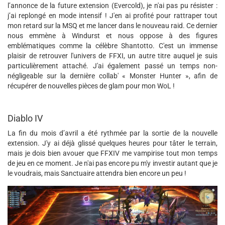
l’annonce de la future extension (Evercold), je n'ai pas pu résister :
j’ai replongé en mode intensif ! J'en ai profité pour rattraper tout
mon retard sur la MSQ et me lancer dans le nouveau raid. Ce dernier
nous emmène à Windurst et nous oppose à des figures
emblématiques comme la célèbre Shantotto. C'est un immense
plaisir de retrouver l'univers de FFXI, un autre titre auquel je suis
particulièrement attaché. J'ai également passé un temps non-
négligeable sur la dernière collab' « Monster Hunter », afin de
récupérer de nouvelles pièces de glam pour mon WoL !
Diablo IV
La fin du mois d’avril a été rythmée par la sortie de la nouvelle
extension. J'y ai déjà glissé quelques heures pour tâter le terrain,
mais je dois bien avouer que FFXIV me vampirise tout mon temps
de jeu en ce moment. Je n'ai pas encore pu m'y investir autant que je
le voudrais, mais Sanctuaire attendra bien encore un peu !