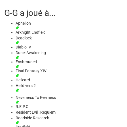
G-G a joué à...
Aphelion
Arknight Endfield
Deadlock
Diablo IV
Dune: Awakening
Enshrouded
Final Fantasy XIV
Hellcard
Helldivers 2
Neverness To Everness
R.E.P.O
Resident Evil : Requiem
Roadside Research