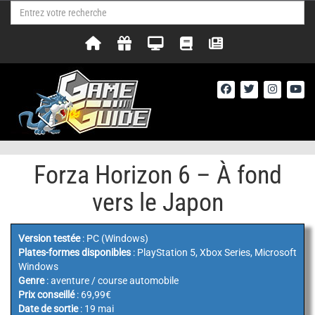
Forza Horizon 6 – À fond
vers le Japon
Version testée
: PC (Windows)
Plates-formes disponibles
: PlayStation 5, Xbox Series, Microsoft
Windows
Genre
: aventure / course automobile
Prix conseillé
: 69,99€
Date de sortie
: 19 mai