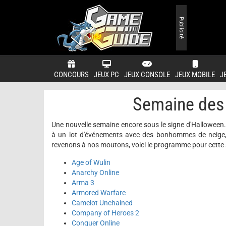
Publicité
CONCOURS
JEUX PC
JEUX CONSOLE
JEUX MOBILE
J
Semaine des 
Une nouvelle semaine encore sous le signe d'Halloween
à un lot d'événements avec des bonhommes de neige, 
revenons à nos moutons, voici le programme pour cette 
Age of Wulin
Anarchy Online
Arma 3
Armored Warfare
Camelot Unchained
Company of Heroes 2
Conquer Online