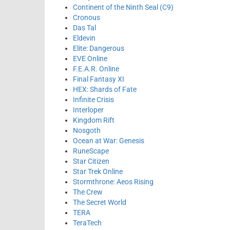
Continent of the Ninth Seal (C9)
Cronous
Das Tal
Eldevin
Elite: Dangerous
EVE Online
F.E.A.R. Online
Final Fantasy XI
HEX: Shards of Fate
Infinite Crisis
Interloper
Kingdom Rift
Nosgoth
Ocean at War: Genesis
RuneScape
Star Citizen
Star Trek Online
Stormthrone: Aeos Rising
The Crew
The Secret World
TERA
TeraTech