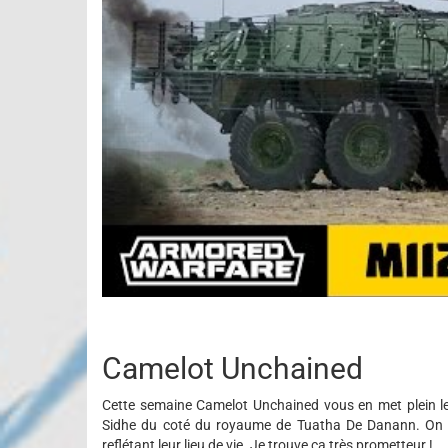
Camelot Unchained
Cette semaine Camelot Unchained vous en met plein l
Sidhe du coté du royaume de Tuatha De Danann. On no
reflétant leur lieu de vie. Je trouve ça très prometteur !