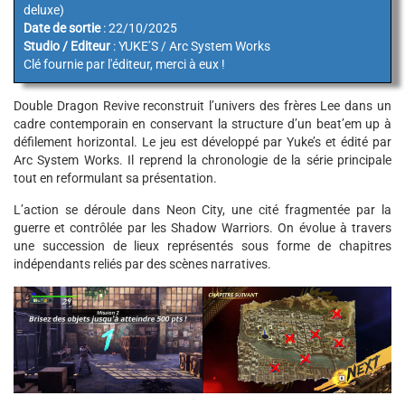
deluxe)
Date de sortie
: 22/10/2025
Studio / Editeur
: YUKE’S / Arc System Works
Clé fournie par l'éditeur, merci à eux !
Double Dragon Revive reconstruit l’univers des frères Lee dans un
cadre contemporain en conservant la structure d’un beat’em up à
défilement horizontal. Le jeu est développé par Yuke’s et édité par
Arc System Works. Il reprend la chronologie de la série principale
tout en reformulant sa présentation.
L’action se déroule dans Neon City, une cité fragmentée par la
guerre et contrôlée par les Shadow Warriors. On évolue à travers
une succession de lieux représentés sous forme de chapitres
indépendants reliés par des scènes narratives.