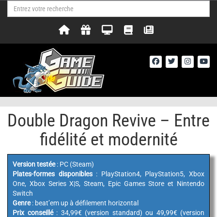
Double Dragon Revive – Entre
fidélité et modernité
Version testée
: PC (Steam)
Plates-formes disponibles
: PlayStation4, PlayStation5, Xbox
One, Xbox Series X|S, Steam, Epic Games Store et Nintendo
Switch
Genre
: beat’em up à défilement horizontal
Prix conseillé
: 34,99€ (version standard) ou 49,99€ (version