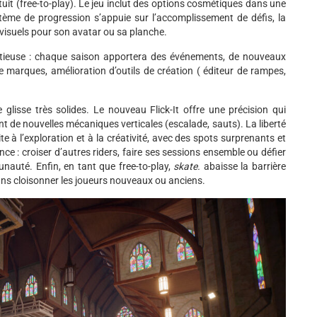
it (free-to-play). Le jeu inclut des options cosmétiques dans une
tème de progression s’appuie sur l’accomplissement de défis, la
visuels pour son avatar ou sa planche.
itieuse : chaque saison apportera des événements, de nouveaux
e marques, amélioration d’outils de création ( éditeur de rampes,
glisse très solides. Le nouveau Flick-It offre une précision qui
ant de nouvelles mécaniques verticales (escalade, sauts). La liberté
te à l’exploration et à la créativité, avec des spots surprenants et
nce : croiser d’autres riders, faire ses sessions ensemble ou défier
nauté. Enfin, en tant que free-to-play,
skate.
abaisse la barrière
ans cloisonner les joueurs nouveaux ou anciens.