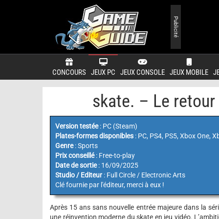
Publicité
CONCOURS
JEUX PC
JEUX CONSOLE
JEUX MOBILE
J
skate. – Le retour 
Version testée
: PC (Steam)
Plates-formes disponibles
: PC, PS4, PS5, Xbox One, X
Genre
: Sports
Prix conseillé
: Free-to-play
Date de sortie
: 16/09/2025
Studio / Editeur
: Full Circle / Electronic Arts
Clé fournie par l'éditeur, merci à eux !
Après 15 ans sans nouvelle entrée majeure dans la sér
une réinvention moderne du skate en jeu vidéo. L’ambition 