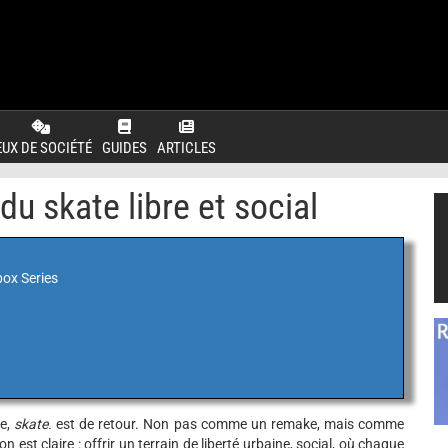
EUX DE SOCIÉTÉ
GUIDES
ARTICLES
du skate libre et social
box Series
ie,
skate.
est de retour. Non pas comme un remake, mais comme
est claire : offrir un terrain de liberté urbaine, social, où chaque