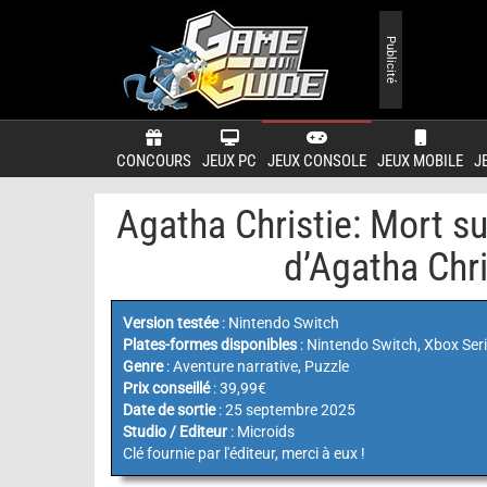
Publicité
CONCOURS
JEUX PC
JEUX CONSOLE
JEUX MOBILE
J
Agatha Christie: Mort sur
d’Agatha Chri
Version testée
: Nintendo Switch
Plates-formes disponibles
: Nintendo Switch, Xbox Seri
Genre
: Aventure narrative, Puzzle
Prix conseillé
: 39,99€
Date de sortie
: 25 septembre 2025
Studio / Editeur
: Microids
Clé fournie par l'éditeur, merci à eux !