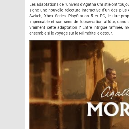
Les adaptations de l’univers d’Agatha Christie ont toujo
signe une nouvelle relecture interactive d’un des plus
Switch, Xbox Series, PlayStation 5 et PC, le titre pr
impeccable et son sens de l’observation affûté, dans
vraiment cette adaptation ? Entre intrigue raffinée,
ensemble si le voyage sur le Nil mérite le détour.