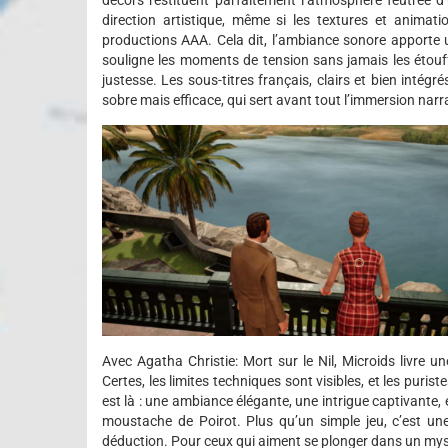
décors restituent parfaitement l’atmosphère feutrée d
direction artistique, même si les textures et animati
productions AAA. Cela dit, l’ambiance sonore apporte un
souligne les moments de tension sans jamais les étouf
justesse. Les sous-titres français, clairs et bien intégr
sobre mais efficace, qui sert avant tout l’immersion narr
Avec Agatha Christie: Mort sur le Nil, Microids livre 
Certes, les limites techniques sont visibles, et les puris
est là : une ambiance élégante, une intrigue captivante, et
moustache de Poirot. Plus qu’un simple jeu, c’est une 
déduction. Pour ceux qui aiment se plonger dans un mystèr