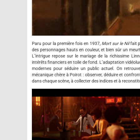
Paru pour la première fois en 1937,
Mort sur le Nil
fait p
des personnages hauts en couleur, et bien sûr un meurtr
L’intrigue repose sur le mariage de la richissime Lin
intérêts financiers en toile de fond. L’adaptation vidéo
modernes pour séduire un public actuel. On retrouve 
mécanique chère à Poirot : observer, déduire et confront
dans chaque scène, à collecter des indices et à reconstit