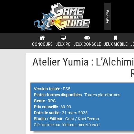
Publicité
CONCOURS
JEUX PC
JEUX CONSOLE
JEUX MOBILE
J
​Atelier Yumia : L’Alchim
Version testée
: PS5
Plates-formes disponibles
: Toutes plateformes
Genre
: RPG
Prix conseillé
: 69.99
Date de sortie
: 21 mars 2025
Studio / Editeur
: Gust / Koei Tecmo
Clé fournie par l'éditeur, merci à eux !