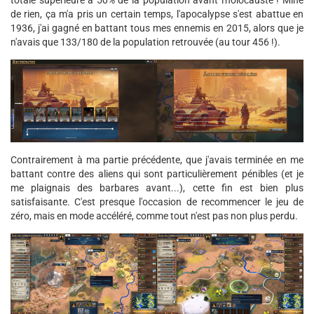
totale supérieure à 50% de la population avant l'holocauste ! Mine
de rien, ça m'a pris un certain temps, l'apocalypse s'est abattue en
1936, j'ai gagné en battant tous mes ennemis en 2015, alors que je
n'avais que 133/180 de la population retrouvée (au tour 456 !).
Contrairement à ma partie précédente, que j'avais terminée en me
battant contre des aliens qui sont particulièrement pénibles (et je
me plaignais des barbares avant...), cette fin est bien plus
satisfaisante. C'est presque l'occasion de recommencer le jeu de
zéro, mais en mode accéléré, comme tout n'est pas non plus perdu.