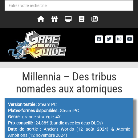
Millennia – Des tribus
nomades aux atomiques
Version testée
: Steam PC
Plates-formes disponibles
: Steam PC
Genre
: grande stratégie, 4X
Prix conseillé
: 24,88€ (bundle avec les deux DLCs)
Date de sortie
: Ancient Worlds (12 août 2024) & Atomic
Ambitions (12 novembre 2024)