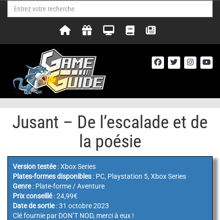
Jusant – De l’escalade et de
la poésie
Version testée
: Xbox Series
Plates-formes disponibles
: PC, Playstation 5, Xbox Series
Genre
: Plate-forme / Aventure
Prix conseillé
: 24,99€
Date de sortie
: 31 octobre 2023
Clé fournie par DON’T NOD, merci à eux !