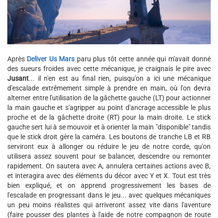
Après
Deliver Us Mars
paru plus tôt cette année qui m'avait donné
des sueurs froides avec cette mécanique, je craignais le pire avec
Jusant
... il n'en est au final rien, puisqu'on a ici une mécanique
d'escalade extrêmement simple à prendre en main, où l'on devra
alterner entre l'utilisation de la gâchette gauche (LT) pour actionner
la main gauche et s'agripper au point d'ancrage accessible le plus
proche et de la gâchette droite (RT) pour la main droite. Le stick
gauche sert lui à se mouvoir et à orienter la main "disponible" tandis
que le stick droit gère la caméra. Les boutons de tranche LB et RB
serviront eux à allonger ou réduire le jeu de notre corde, qu'on
utilisera assez souvent pour se balancer, descendre ou remonter
rapidement. On sautera avec A, annulera certaines actions avec B,
et interagira avec des éléments du décor avec Y et X. Tout est très
bien expliqué, et on apprend progressivement les bases de
l'escalade en progressant dans le jeu... avec quelques mécaniques
un peu moins réalistes qui arriveront assez vite dans l'aventure
(faire pousser des plantes à l'aide de notre compagnon de route