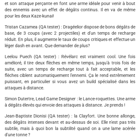
et son attaque perçante en font une arme idéale pour venir à bout
des ennemis avec un effet de dégâts continus. Il en va de même
pour les deux Kaze-kunai!
Tristan Cazamea (QA tester) : Dragéelior dispose de bons dégâts de
base, de 3 coups (avec 2 projectiles) et d'un temps de recharge
réduit. En plus, il augmente le taux de coups critiques et effectue un
léger dash en avant. Que demander de plus?
Leelou Puech (QA tester) : Révélarc est vraiment cool. Une fois
amélioré, il tire deux flèches en même temps, jusqu'à trois fois de
suite, avec un temps de recharge tout à fait acceptable, et les
flèches ciblent automatiquement l'ennemi. Ça le rend extrêmement
puissant, en particulier si vous avez un build spécialisé dans les
attaques à distance.
Simon Dutertre, Lead Game Designer : le Lance-roquettes. Une arme
à dégâts élevés qui envoie des attaques à distance. Je prends !
Jean-Baptiste Dionisi (QA tester) : la Clayfort. Une bonne allonge,
des dégâts intenses devant et au-dessus de soi. Elle n'est pas très
subtile, mais à quoi bon la subtilité quand on a une lame acérée
d'une tonne ?