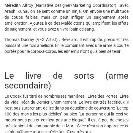
Mérédith Alfroy (Narrative Designer/Marketing Coordinator) : avec
Arashi Kunai, on se sent comme un ninja. On envoie une multitude
de coups faibles, mais on peut infliger un saignement après
amélioration. Ajoutez à ça des Malédictions qui amplifient les effets
de saignement, et vous avez un vrai bain de sang.
Thomas Ducray (VFX Artist) : Révélarc. Il est rapide, précis et très
puissant une fois amélioré. En le combinant avec une arme à courte
portée pour le corps-à-corps, les ennemis n'ont qu'à bien se tenir !
Le livre de sorts (arme
secondaire)
Le Codex fut titré de nombreuses manières : Livre des Portes, Livre
du Vide, Récit du Dernier Cheminement. Le livre est très facétieux, il
n'est pas surprenant de lire dans sa deuxième de couverture: "Le top
100 des morts les plus débiles" ou bien "La personne qui lit ceci va
mourir sous peu et ce n'est pas une blague". Il est à peu de choses
près l'animal de compagnie de la Mort. Si ce n'est son apparence et
le fait qu'il note tout ce qu'elle fait. C'est très utile.