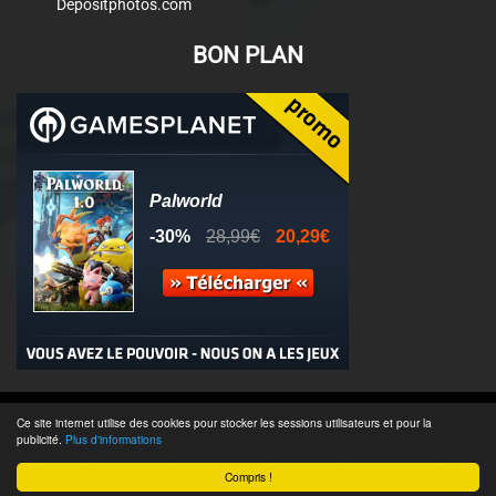
Depositphotos.com
BON PLAN
© 2011-2025 - Association Clamidra -
Wordpress
Ce site internet utilise des cookies pour stocker les sessions utilisateurs et pour la
publicité.
Plus d'informations
Équipe & Contacts
-
Recrutement
-
Publicité & Partenaires
-
CGU
-
Compris !
Accès admin