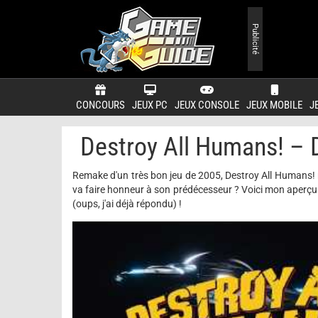
Publicité
CONCOURS
JEUX PC
JEUX CONSOLE
JEUX MOBILE
J
Destroy All Humans! – D
Remake d'un très bon jeu de 2005, Destroy All Humans! r
va faire honneur à son prédécesseur ? Voici mon aperçu r
(oups, j'ai déjà répondu) !