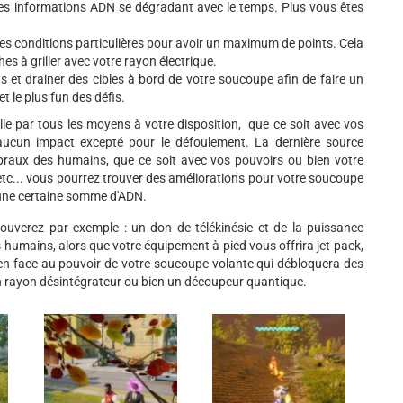
des informations ADN se dégradant avec le temps. Plus vous êtes
des conditions particulières pour avoir un maximum de points. Cela
hes à griller avec votre rayon électrique.
s et drainer des cibles à bord de votre soucoupe afin de faire un
 le plus fun des défis.
lle par tous les moyens à votre disposition, que ce soit avec vos
aucun impact excepté pour le défoulement. La dernière source
rébraux des humains, que ce soit avec vos pouvoirs ou bien votre
, etc... vous pourrez trouver des améliorations pour votre soucoupe
 une certaine somme d'ADN.
ouverez par exemple : un don de télékinésie et de la puissance
s humains, alors que votre équipement à pied vous offrira jet-pack,
 rien face au pouvoir de votre soucoupe volante qui débloquera des
un rayon désintégrateur ou bien un découpeur quantique.