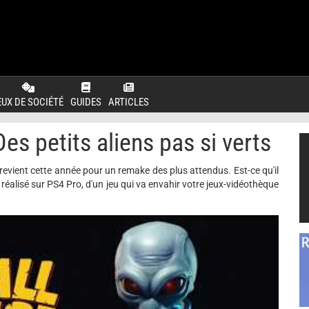
EUX DE SOCIÉTÉ
GUIDES
ARTICLES
es petits aliens pas si verts
evient cette année pour un remake des plus attendus. Est-ce qu'il
éalisé sur PS4 Pro, d'un jeu qui va envahir votre jeux-vidéothèque