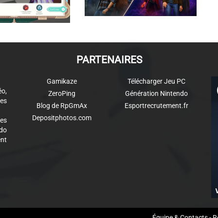
PARTENAIRES
Gamikaze
Télécharger Jeu PC
éo,
ZeroPing
Génération Nintendo
es
Blog de RpGmAx
Esportrecrutement.fr
Depositphotos.com
des
ndo
ent
aw
Équipe & Contacts
-
R